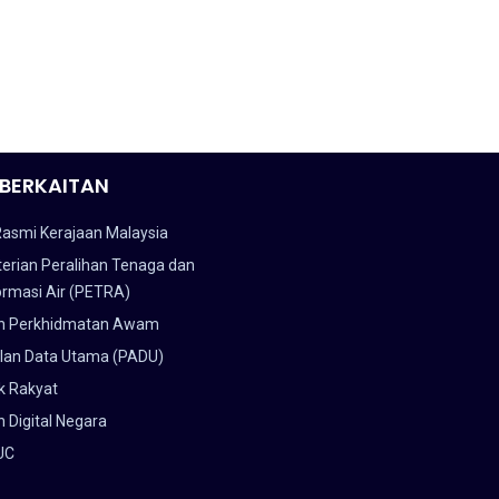
BERKAITAN
Rasmi Kerajaan Malaysia
erian Peralihan Tenaga dan
ormasi Air (PETRA)
n Perkhidmatan Awam
lan Data Utama (PADU)
k Rakyat
 Digital Negara
UC