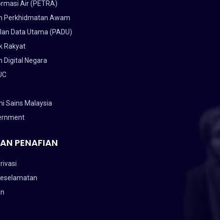
ormasi Air (PETRA)
n Perkhidmatan Awam
lan Data Utama (PADU)
k Rakyat
 Digital Negara
UC
i Sains Malaysia
ernment
AN PENAFIAN
rivasi
Keselamatan
an