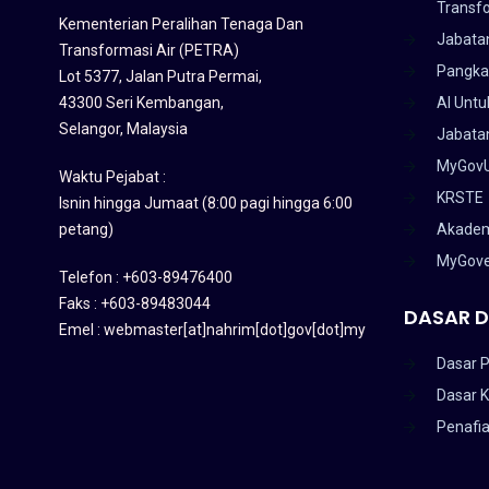
Transf
Kementerian Peralihan Tenaga Dan
Jabata
Transformasi Air (PETRA)
Pangka
Lot 5377, Jalan Putra Permai,
43300 Seri Kembangan,
AI Untu
Selangor, Malaysia
Jabatan
MyGov
Waktu Pejabat :
KRSTE
Isnin hingga Jumaat (8:00 pagi hingga 6:00
petang)
Akadem
MyGov
Telefon : +603-89476400
Faks : +603-89483044
DASAR D
Emel : webmaster[at]nahrim[dot]gov[dot]my
Dasar P
Dasar 
Penafi