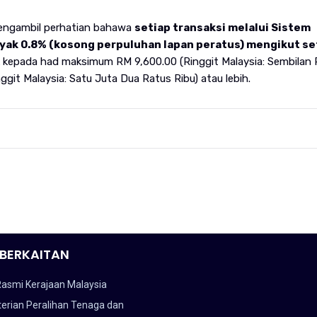
mengambil perhatian bahawa
setiap transaksi melalui Sistem
yak 0.8% (kosong perpuluhan lapan peratus) mengikut se
 kepada had maksimum RM 9,600.00 (Ringgit Malaysia: Sembilan 
nggit Malaysia: Satu Juta Dua Ratus Ribu) atau lebih.
BERKAITAN
Rasmi Kerajaan Malaysia
erian Peralihan Tenaga dan