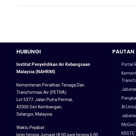
HUBUNGI
PAUTAN 
Institut Penyelidikan Air Kebangsaan
Portal 
Malaysia (NAHRIM)
Kement
Transf
Kementerian Peralihan Tenaga Dan
Jabata
Transformasi Air (PETRA)
Pangka
Lot 5377, Jalan Putra Permai,
43300 Seri Kembangan,
AI Untu
Selangor, Malaysia
Jabatan
MyGov
Waktu Pejabat :
KRSTE
Isnin hingga Jumaat (8:00 pagi hingga 6:00