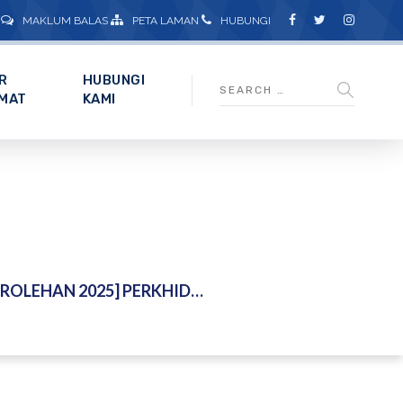
MAKLUM BALAS
PETA LAMAN
HUBUNGI
R
HUBUNGI
MAT
KAMI
AMATAN PEJABAT TANPA SENJATA API BAGI TEMPOH DUA BELAS (12) BULAN DI INSTITUT PENYELIDIKAN AIR KEBANGSAAN MALAYSIA (NAHRIM)