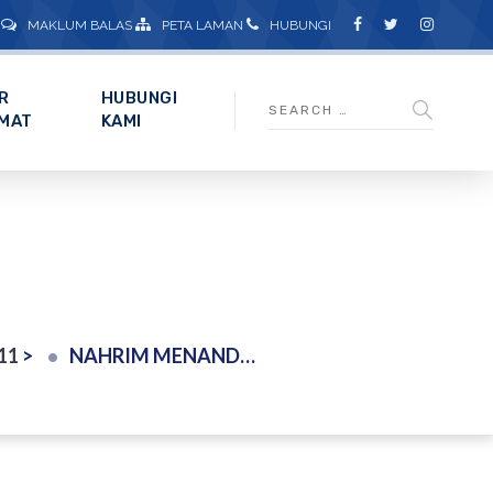
MAKLUM BALAS
PETA LAMAN
HUBUNGI
R
HUBUNGI
MAT
KAMI
011
>
NAHRIM MENANDATANGANI MEMORANDUM PERSEFAHAMAN (MOU) BERSAMA UNIVERSITI TEKNOLOGI MARA (UITM), AUDITORIUM NAHRIM. 5 OGOS 2011.