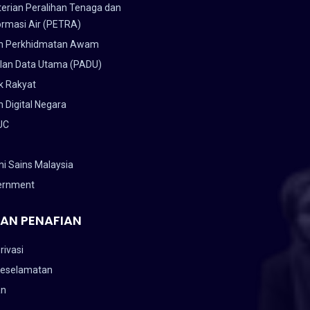
erian Peralihan Tenaga dan
ormasi Air (PETRA)
n Perkhidmatan Awam
lan Data Utama (PADU)
k Rakyat
 Digital Negara
UC
i Sains Malaysia
ernment
AN PENAFIAN
rivasi
Keselamatan
an