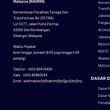
Malaysia (NAHRIM)
Kement
Transf
Kementerian Peralihan Tenaga Dan
Jabata
Transformasi Air (PETRA)
Pangka
Lot 5377, Jalan Putra Permai,
43300 Seri Kembangan,
AI Untu
Selangor, Malaysia
Jabatan
MyGov
Waktu Pejabat :
KRSTE
Isnin hingga Jumaat (8:00 pagi hingga 6:00
petang)
Akadem
MyGov
Telefon : +603-89476400
Faks : +603-89483044
DASAR D
Emel : webmaster[at]nahrim[dot]gov[dot]my
Dasar P
Dasar 
Penafi