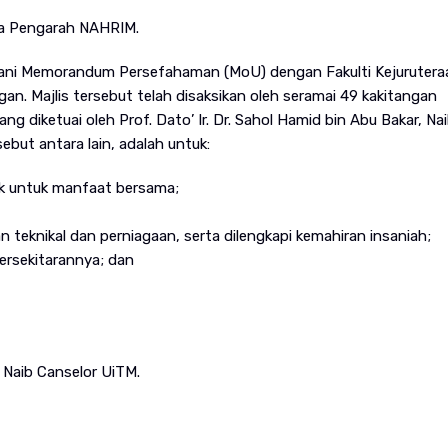
tua Pengarah NAHRIM.
ani Memorandum Persefahaman (MoU) dengan Fakulti Kejurutera
an. Majlis tersebut telah disaksikan oleh seramai 49 kakitangan
diketuai oleh Prof. Dato’ Ir. Dr. Sahol Hamid bin Abu Bakar, Na
ut antara lain, adalah untuk:
ak untuk manfaat bersama;
teknikal dan perniagaan, serta dilengkapi kemahiran insaniah;
ersekitarannya; dan
, Naib Canselor UiTM.