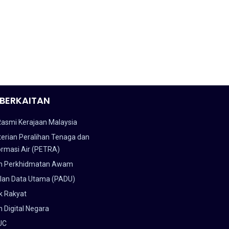
BERKAITAN
Rasmi Kerajaan Malaysia
erian Peralihan Tenaga dan
ormasi Air (PETRA)
n Perkhidmatan Awam
lan Data Utama (PADU)
k Rakyat
 Digital Negara
UC