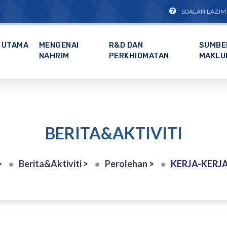
SOALAN LAZIM
UTAMA
MENGENAI
R&D DAN
SUMBE
NAHRIM
PERKHIDMATAN
MAKLU
BERITA&AKTIVITI
>
Berita&Aktiviti
>
Perolehan
>
KERJA-KERJA MEMBEKAL, MENGHANTAR, MEMASANG DAN MENGUJILARI SISTEM PENG