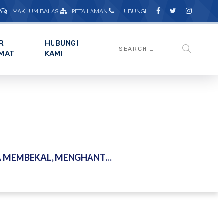
MAKLUM BALAS
PETA LAMAN
HUBUNGI
R
HUBUNGI
MAT
KAMI
OREKAN ENDAPAN PINTAR (NEDS) DAN MINI HIDRO SERTA KERJA-KERJA BERKAITAN DI SEBAHAGIAN LEMBANGAN SUNGAI JAWI DAN SUNGAI PERAI, PULAU PINANG