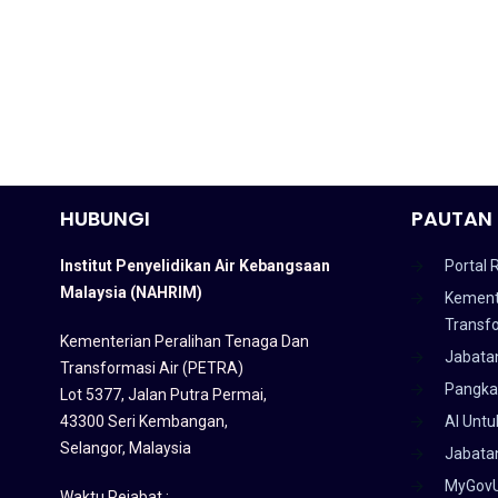
HUBUNGI
PAUTAN 
Institut Penyelidikan Air Kebangsaan
Portal 
Malaysia (NAHRIM)
Kement
Transf
Kementerian Peralihan Tenaga Dan
Jabata
Transformasi Air (PETRA)
Pangka
Lot 5377, Jalan Putra Permai,
43300 Seri Kembangan,
AI Untu
Selangor, Malaysia
Jabatan
MyGov
Waktu Pejabat :