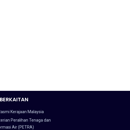
BERKAITAN
Rasmi Kerajaan Malaysia
erian Peralihan Tenaga dan
ormasi Air (PETRA)