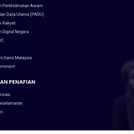
n Perkhidmatan Awam
lan Data Utama (PADU)
k Rakyat
 Digital Negara
UC
i Sains Malaysia
ernment
AN PENAFIAN
rivasi
Keselamatan
an