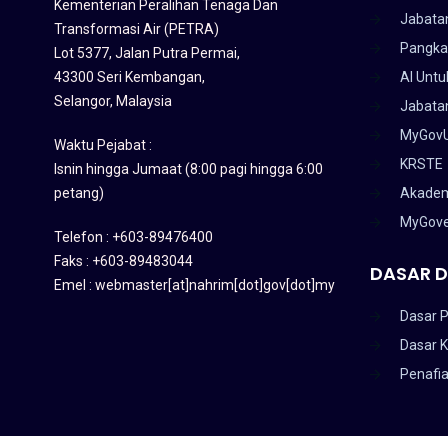
Kementerian Peralihan Tenaga Dan
Jabata
Transformasi Air (PETRA)
Pangka
Lot 5377, Jalan Putra Permai,
43300 Seri Kembangan,
AI Untu
Selangor, Malaysia
Jabatan
MyGov
Waktu Pejabat :
KRSTE
Isnin hingga Jumaat (8:00 pagi hingga 6:00
petang)
Akadem
MyGov
Telefon : +603-89476400
Faks : +603-89483044
DASAR D
Emel : webmaster[at]nahrim[dot]gov[dot]my
Dasar P
Dasar 
Penafi