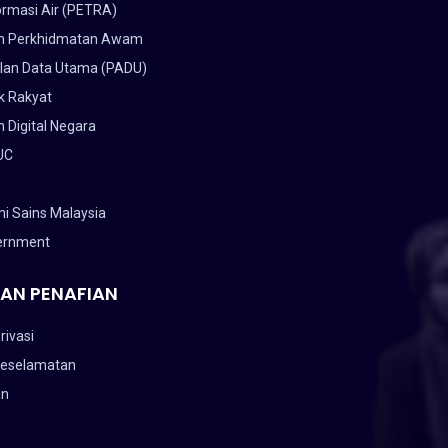
ormasi Air (PETRA)
n Perkhidmatan Awam
lan Data Utama (PADU)
k Rakyat
 Digital Negara
UC
i Sains Malaysia
ernment
AN PENAFIAN
rivasi
Keselamatan
an