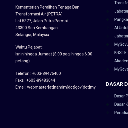
Transf
Kementerian Peralihan Tenaga Dan
Jabata
Transformasi Air (PETRA)
Pangka
Lot 5377, Jalan Putra Permai,
43300 Seri Kembangan,
AI Untu
Selangor, Malaysia
Jabatan
MyGov
Waktu Pejabat :
KRSTE
Isnin hingga Jumaat (8:00 pagi hingga 6:00
petang)
Akadem
MyGov
Telefon : +603-89476400
Faks : +603-89483044
DASAR D
Emel : webmaster[at]nahrim[dot]gov[dot]my
Dasar P
Dasar 
Penafi