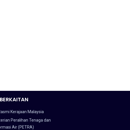
BERKAITAN
Rasmi Kerajaan Malaysia
erian Peralihan Tenaga dan
ormasi Air (PETRA)