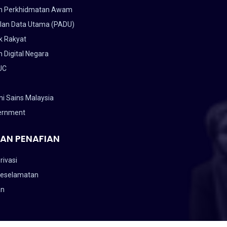
n Perkhidmatan Awam
lan Data Utama (PADU)
k Rakyat
 Digital Negara
UC
i Sains Malaysia
ernment
AN PENAFIAN
rivasi
Keselamatan
an