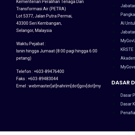
Kementerian Peralihan Tenaga Dan
Jabata
Transformasi Air (PETRA)
Pangka
Lot 5377, Jalan Putra Permai,
43300 Seri Kembangan,
AI Untu
Selangor, Malaysia
Jabatan
MyGov
Waktu Pejabat :
KRSTE
Isnin hingga Jumaat (8:00 pagi hingga 6:00
petang)
Akadem
MyGov
Telefon : +603-89476400
Faks : +603-89483044
DASAR D
Emel : webmaster[at]nahrim[dot]gov[dot]my
Dasar P
Dasar 
Penafi