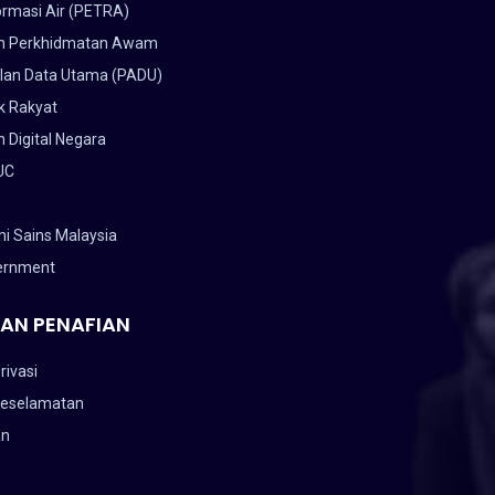
ormasi Air (PETRA)
n Perkhidmatan Awam
lan Data Utama (PADU)
k Rakyat
 Digital Negara
UC
i Sains Malaysia
ernment
AN PENAFIAN
rivasi
Keselamatan
an