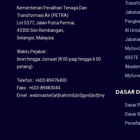
Transf
Kementerian Peralihan Tenaga Dan
Jabata
Transformasi Air (PETRA)
Pangka
Lot 5377, Jalan Putra Permai,
43300 Seri Kembangan,
AI Untu
Selangor, Malaysia
Jabatan
MyGov
Waktu Pejabat :
KRSTE
Isnin hingga Jumaat (8:00 pagi hingga 6:00
petang)
Akadem
MyGov
Telefon : +603-89476400
Faks : +603-89483044
DASAR D
Emel : webmaster[at]nahrim[dot]gov[dot]my
Dasar P
Dasar 
Penafi