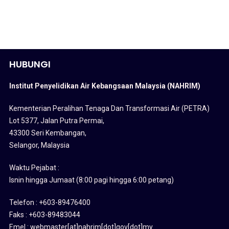
HUBUNGI
Institut Penyelidikan Air Kebangsaan Malaysia (NAHRIM)
Kementerian Peralihan Tenaga Dan Transformasi Air (PETRA)
Lot 5377, Jalan Putra Permai,
43300 Seri Kembangan,
Selangor, Malaysia
Waktu Pejabat :
Isnin hingga Jumaat (8:00 pagi hingga 6:00 petang)
Telefon : +603-89476400
Faks : +603-89483044
Emel : webmaster[at]nahrim[dot]gov[dot]my