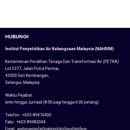
HUBUNGI
Institut Penyelidikan Air Kebangsaan Malaysia (NAHRIM)
Kementerian Peralihan Tenaga Dan Transformasi Air (PETRA)
Lot 5377, Jalan Putra Permai,
43300 Seri Kembangan,
Selangor, Malaysia
Waktu Pejabat :
Isnin hingga Jumaat (8:00 pagi hingga 6:00 petang)
Telefon : +603-89476400
Faks : +603-89483044
Emel : webmaster[at]nahrim[dot]gov[dot]my