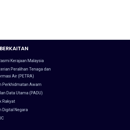
BERKAITAN
Rasmi Kerajaan Malaysia
erian Peralihan Tenaga dan
ormasi Air (PETRA)
n Perkhidmatan Awam
lan Data Utama (PADU)
k Rakyat
 Digital Negara
UC