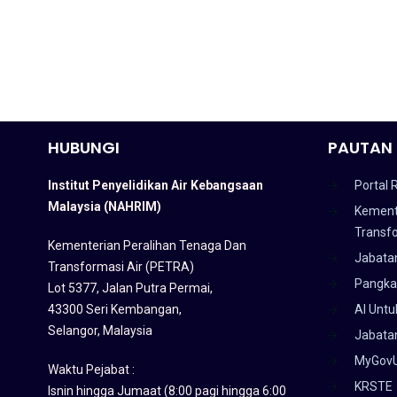
HUBUNGI
PAUTAN 
Institut Penyelidikan Air Kebangsaan
Portal 
Malaysia (NAHRIM)
Kement
Transf
Kementerian Peralihan Tenaga Dan
Jabata
Transformasi Air (PETRA)
Pangka
Lot 5377, Jalan Putra Permai,
43300 Seri Kembangan,
AI Untu
Selangor, Malaysia
Jabatan
MyGov
Waktu Pejabat :
KRSTE
Isnin hingga Jumaat (8:00 pagi hingga 6:00