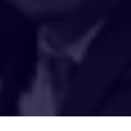
HAKCIPTA TERPELIHARA 2020 © INSTITUT PENYELIDIKAN AIR